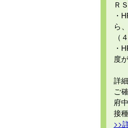
Ｒ
・H
ら
（
・
度
詳
ご
府
接
>>