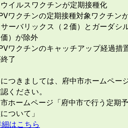
Ｓウイルスワクチンが定期接種化
PVワクチンの定期接種対象ワクチン
、サーバリックス（２価）とガーダシ
４価）が除外
HPVワクチンのキャッチアップ経過措
が終了
細につきましては、府中市ホームペー
確認ください。
中市ホームページ「府中市で行う定期
種について」
詳細はこちら