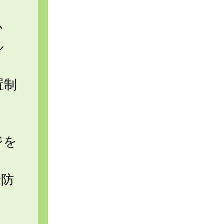
か
ル
置制
ジを
予防