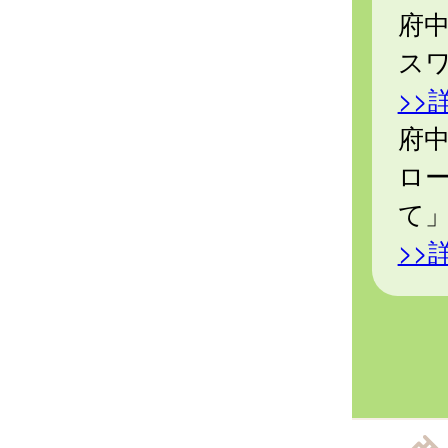
府
ス
>>
府中
ロ
て
>>