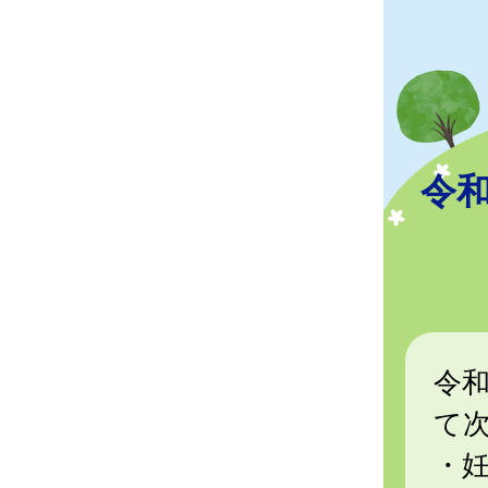
令
令
て
・