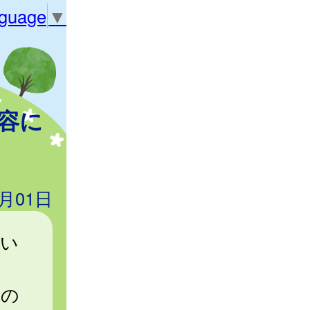
nguage
▼
容に
4月01日
つい
方の