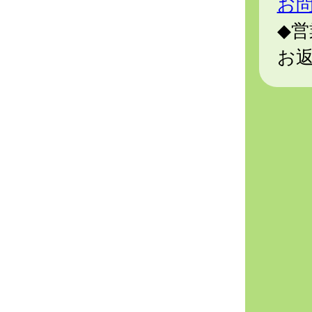
お
◆営
お