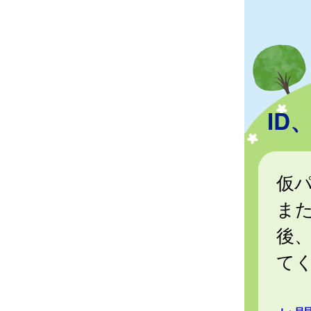
I
仮
ま
後
て