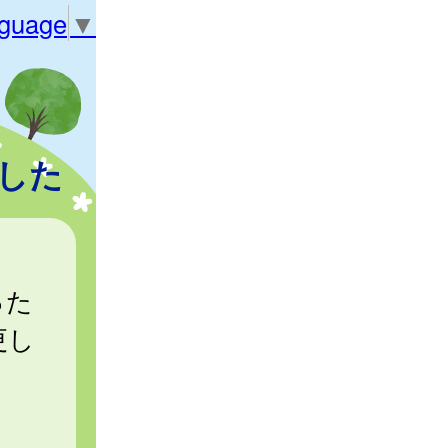
nguage
▼
した
った
更し