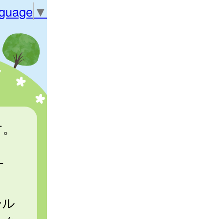
nguage
▼
す。
す
ール