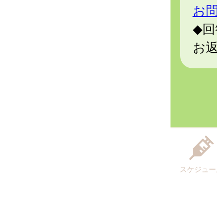
お
◆回
お
スケジュー