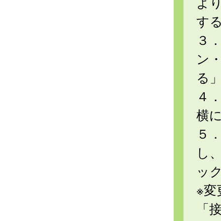
よ
す
３
ン
る
４
横
５
し
ッ
※
「