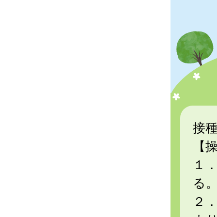
接
【
１
る
２