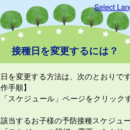
Select La
接種日を変更するには？
種日を変更する方法は、次のとおりで
操作手順】
．「スケジュール」ページをクリック
。
．該当するお子様の予防接種スケジュ