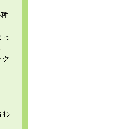
接種
。
まっ
し
ック
合わ