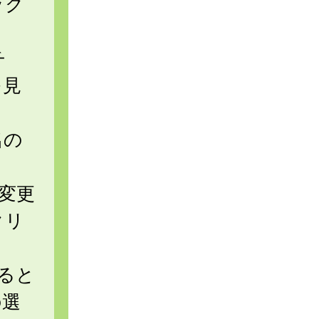
ック
チ
を見
名の
。
変更
クリ
ると
の選