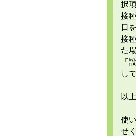
択
接
日
接
た
「
し
以
使
せ