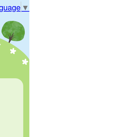
nguage
▼