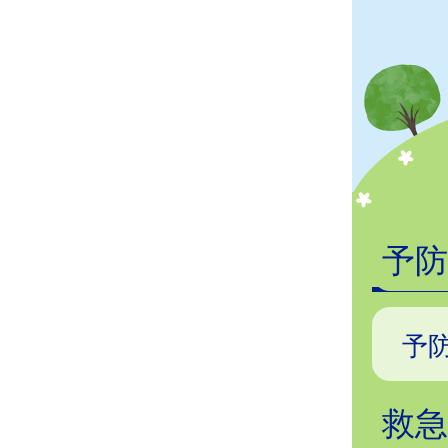
予
予
救急