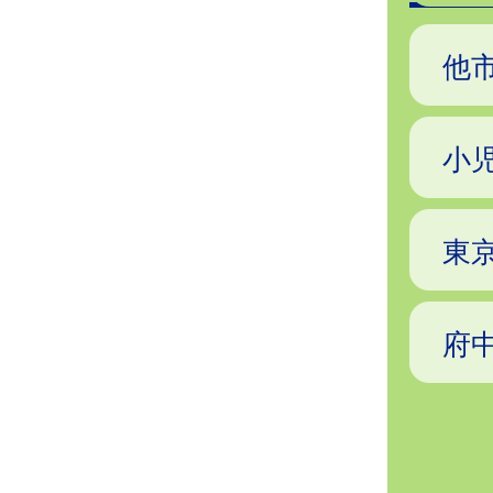
他
小児
東
府