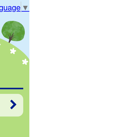
nguage
▼